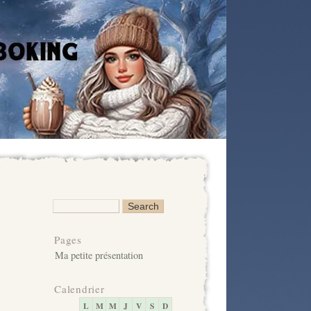
Pages
Ma petite présentation
Calendrier
L
M
M
J
V
S
D